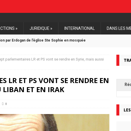
CTIONS »
JURIDIQUE »
INTERNATIONAL
DANS LES M
tion par Erdogan de l’église Ste Sophie en mosquée
estante Unie de France soutient l’Eglise d’Algérie
pt parlementaires LR et PS vont se rendre en Syrie, mais aussi
TR
une première mise en examen d’un djihadiste pour génocides
S LR ET PS VONT SE RENDRE EN
Ré
U LIBAN ET EN IRAK
onale de Paris, mardi 11 décembre 2018
0
LES