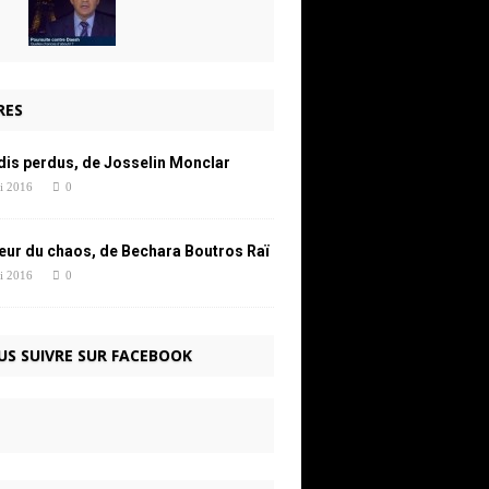
RES
dis perdus, de Josselin Monclar
i 2016
0
œur du chaos, de Bechara Boutros Raï
i 2016
0
US SUIVRE SUR FACEBOOK