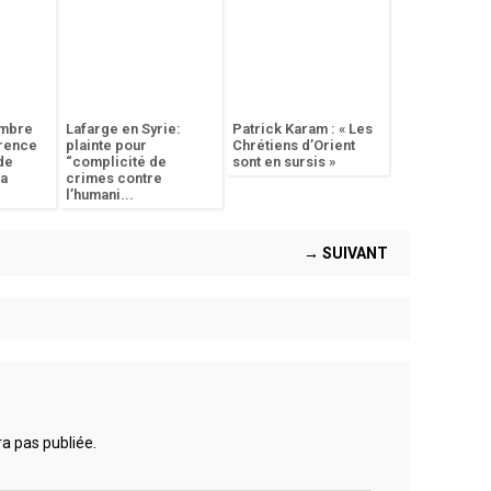
embre
Lafarge en Syrie:
Patrick Karam : « Les
érence
plainte pour
Chrétiens d’Orient
de
“complicité de
sont en sursis »
la
crimes contre
l’humani...
→ SUIVANT
a pas publiée.