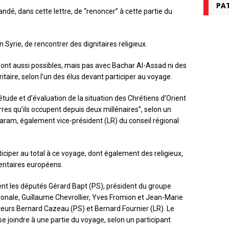
PAT
dé, dans cette lettre, de “renoncer” à cette partie du
 Syrie, de rencontrer des dignitaires religieux.
sont aussi possibles, mais pas avec Bachar Al-Assad ni des
itaire, selon l’un des élus devant participer au voyage.
tude et d’évaluation de la situation des Chrétiens d’Orient
terres qu’ils occupent depuis deux millénaires”, selon un
ram, également vice-président (LR) du conseil régional
iciper au total à ce voyage, dont également des religieux,
entaires européens.
ent les députés Gérard Bapt (PS), président du groupe
ionale, Guillaume Chevrollier, Yves Fromion et Jean-Marie
nateurs Bernard Cazeau (PS) et Bernard Fournier (LR). Le
se joindre à une partie du voyage, selon un participant.