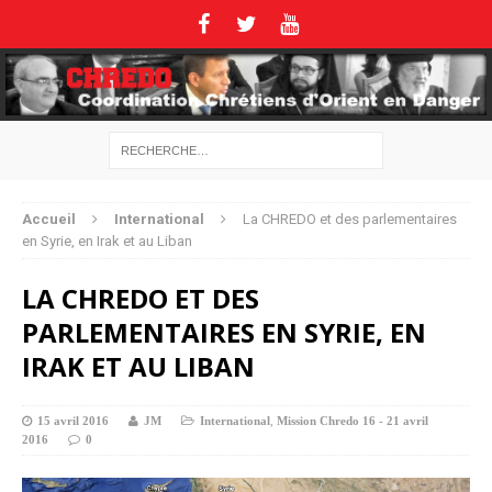
Accueil
International
La CHREDO et des parlementaires
en Syrie, en Irak et au Liban
LA CHREDO ET DES
PARLEMENTAIRES EN SYRIE, EN
IRAK ET AU LIBAN
15 avril 2016
JM
International
,
Mission Chredo 16 - 21 avril
2016
0