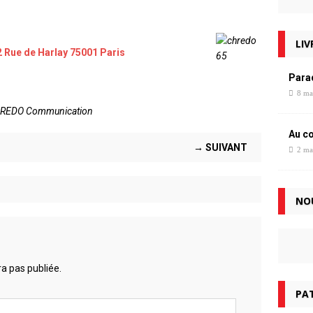
LIV
2 Rue de Harlay 75001 Paris
Para
8 ma
CHREDO Communication
Au c
→ SUIVANT
2 ma
NO
a pas publiée.
PAT