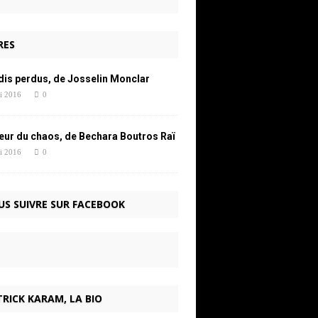
RES
dis perdus, de Josselin Monclar
i 2016
0
œur du chaos, de Bechara Boutros Raï
i 2016
0
US SUIVRE SUR FACEBOOK
RICK KARAM, LA BIO