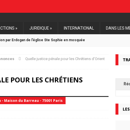
CTIONS »
JURIDIQUE »
INTERNATIONAL
DANS LES M
tion par Erdogan de l’église Ste Sophie en mosquée
estante Unie de France soutient l’Eglise d’Algérie
nnonces
Quelle justice pénale pour les Chrétiens d’Orient
TR
une première mise en examen d’un djihadiste pour génocides
ALE POUR LES CHRÉTIENS
Ré
onale de Paris, mardi 11 décembre 2018
h - Maison du Barreau - 75001 Paris
LES