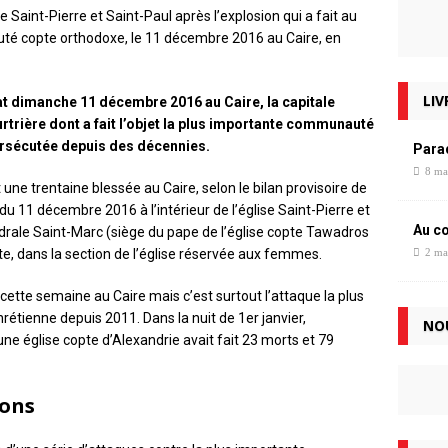
e Saint-Pierre et Saint-Paul après l’explosion qui a fait au
té copte orthodoxe, le 11 décembre 2016 au Caire, en
LIV
tat dimanche 11 décembre 2016 au Caire, la capitale
urtrière dont a fait l’objet la plus importante communauté
ersécutée depuis des décennies.
Para
8 ma
ne trentaine blessée au Caire, selon le bilan provisoire de
 du 11 décembre 2016 à l’intérieur de l’église Saint-Pierre et
Au c
édrale Saint-Marc (siège du pape de l’église copte Tawadros
lte, dans la section de l’église réservée aux femmes.
2 ma
 cette semaine au Caire mais c’est surtout l’attaque la plus
tienne depuis 2011. Dans la nuit de 1er janvier,
NO
une église copte d’Alexandrie avait fait 23 morts et 79
ions