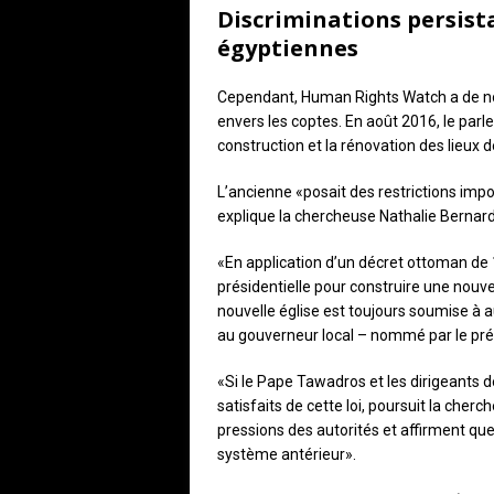
Discriminations persist
égyptiennes
Cependant, Human Rights Watch a de nou
envers les coptes. En août 2016, le par
construction et la rénovation des lieux d
L’ancienne «posait des restrictions impor
explique la chercheuse Nathalie Bernard
«En application d’un décret ottoman de 
présidentielle pour construire une nouvel
nouvelle église est toujours soumise à a
au gouverneur local – nommé par le prési
«Si le Pape Tawadros et les dirigeants 
satisfaits de cette loi, poursuit la cher
pressions des autorités et affirment qu
système antérieur».