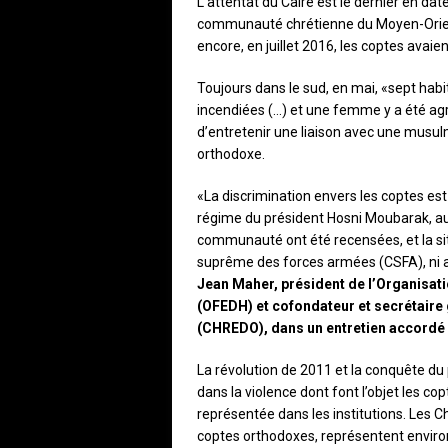
L’attentat du Caire est le dernier en dat
communauté chrétienne du Moyen-Orien
encore, en juillet 2016, les coptes avai
Toujours dans le sud, en mai, «sept habi
incendiées (…) et une femme y a été agr
d’entretenir une liaison avec une musul
orthodoxe.
«La discrimination envers les coptes e
régime du président Hosni Moubarak, au
communauté ont été recensées, et la sit
suprême des forces armées (CSFA), ni 
Jean Maher, président de l’Organisat
(OFEDH) et cofondateur et secrétaire 
(CHREDO), dans un entretien accordé 
La révolution de 2011 et la conquête d
dans la violence dont font l’objet les 
représentée dans les institutions. Les C
coptes orthodoxes, représentent environ