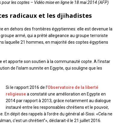
es pour les coptes – Vidéo mise en ligne le 18 mai 2014 (AFP)
es radicaux et les djihadistes
n dehors des frontières égyptiennes: elle est devenue la
un groupe armé, qui a prêté allegeance au groupe terroriste
dans laquelle 21 hommes, en majorité des coptes égyptiens
e et apporte son soutien à la communauté copte. A l’instar
tution de l’islam sunnite en Egypte, qui souligne que les
Si le rapport 2016 de l’
Observatoire de la liberté
religieuse
a constaté une amélioration en Egypte en
2014 par rapport à 2013, grâce notamment au dialogue
instauré entre les responsables chrétiens et le pouvoir,
. En dépit des rappels à l’ordre du général al-Sissi. «Cela ne
man, c’est un chrétien”», déclarait-il le 21 juillet 2016.