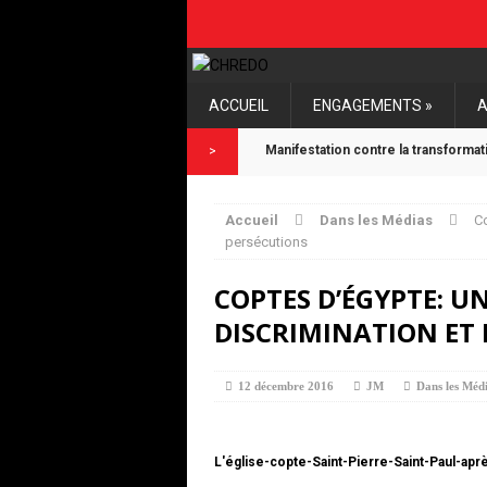
ACCUEIL
ENGAGEMENTS »
A
Manifestation contre la transforma
>
Le Synode régional de l’Eglise Prot
Accueil
Dans les Médias
Co
La plainte de la CHREDO aboutit à 
persécutions
et crimes contre l’Humanité
COPTES D’ÉGYPTE: U
DISCRIMINATION ET 
Vidéos de la Conférence Internati
12 décembre 2016
JM
Dans les Méd
L'église-copte-Saint-Pierre-Saint-Paul-aprè