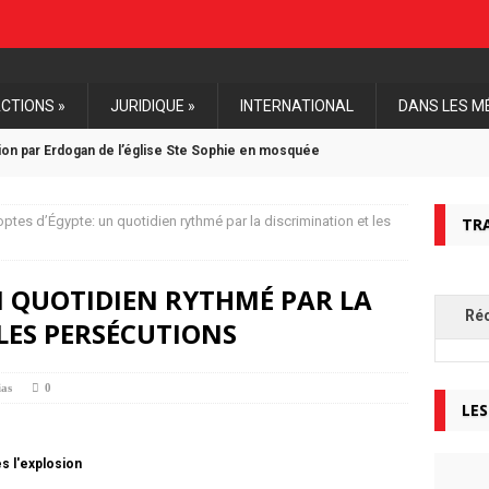
CTIONS »
JURIDIQUE »
INTERNATIONAL
DANS LES M
tion par Erdogan de l’église Ste Sophie en mosquée
estante Unie de France soutient l’Eglise d’Algérie
ptes d’Égypte: un quotidien rythmé par la discrimination et les
TR
une première mise en examen d’un djihadiste pour génocides
N QUOTIDIEN RYTHMÉ PAR LA
Ré
LES PERSÉCUTIONS
onale de Paris, mardi 11 décembre 2018
ias
0
LES
s l'explosion