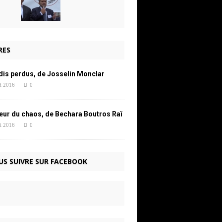
RES
dis perdus, de Josselin Monclar
i 2016
0
œur du chaos, de Bechara Boutros Raï
i 2016
0
US SUIVRE SUR FACEBOOK