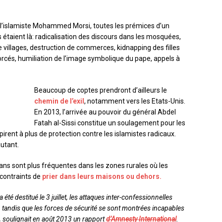
l’islamiste Mohammed Morsi, toutes les prémices d’un
 étaient là: radicalisation des discours dans les mosquées,
e villages, destruction de commerces, kidnapping des filles
rcés, humiliation de l’image symbolique du pape, appels à
Beaucoup de coptes prendront d’ailleurs le
chemin de l’exil
, notamment vers les Etats-Unis.
En 2013, l’arrivée au pouvoir du général Abdel
Fatah al-Sissi constitue un soulagement pour les
spirent à plus de protection contre les islamistes radicaux.
utant.
ns sont plus fréquentes dans les zones rurales où les
 contraints de
prier dans leurs maisons ou dehors.
é destitué le 3 juillet, les attaques inter-confessionnelles
 tandis que les forces de sécurité se sont montrées incapables
», soulignait en août 2013 un rapport
d’Amnesty International
.