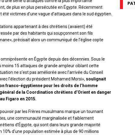
e d’une série d’attaques contre la plus importante
PAT
t, de plus en plus persécutée en Égypte. Récemment
ent été victimes d’une vague d’attaques dans le sud égyptien.
tations appartenant à des chrétiens (avaient) été
essée par des habitants qui soupçonnent son fils
mane», précisait alors un communiqué de l’église copte
st omniprésente en Égypte depuis des décennies. Sous le
 moins 15 attaques de grande ampleur ciblant cette
uation ne s’est pas améliorée avec l’arrivée du Conseil
avec l’élection du président Mohamed Morsi»,
soulignait
ion franco-égyptienne pour les droits de l’homme
général de la Coordination chrétiens d’Orient en danger
au Figaro en 2015.
u pouvoir par les Frères musulmans marque un tournant
coptes, une communauté marginalisée et faiblement
hrétiens d’Égypte, qui sont dans leurs grande majorité
 10% d’une population estimée à plus de 90 millions