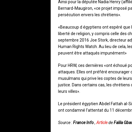
Ainsi pour la députée Nadia Henry (affilié
Bernard-Maugiron, «ce projet imposé par l
persécution envers les chrétiens».
«Beaucoup d égyptiens ont espéré que l
liberté de religion, y compris celle des c
septembre 2016 Joe Stork, directeur adj
Human Rights Watch. Au lieu de cela, le
peuvent être attaqués impunément»
Pour HRW, ces dernières «ont échoué pou
attaques. Elles ont préféré encourager d
musulmans qui prive les coptes de leurs
justice. Dans certains cas, les chrétiens 
leurs villes».
Le président égyptien Abdel Fattah al-S
ont condamné l’attentat du 11 décembre 2
Source :
France Info
,
Article
de
Falila Gb