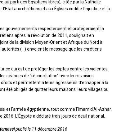
e au parti des Égyptiens libres), citée par la Nathalie
’Etat aux chrétiens et aux Églises codifie l’injustice et la
es gouvernements respecteraient et protégeraient la
hrétiens après la révolution de 2011, soulignait en
oint de la division Moyen-Orient et Afrique du Nord à
s autorités (…) envoient le message que les chrétiens
r ce qui est de protéger les coptes contre les violentes
es séances de “réconciliation” avec leurs voisins
 droits et permettent à leurs agresseurs d’échapper à la
ont été obligés de quitter leurs maisons, leurs villages ou
issi et l’armée égyptienne, tout comme l’imam d’Al-Azhar,
016. L’Égypte a déclaré trois jours de deuil national.
adamassi
publié le 11 décembre 2016