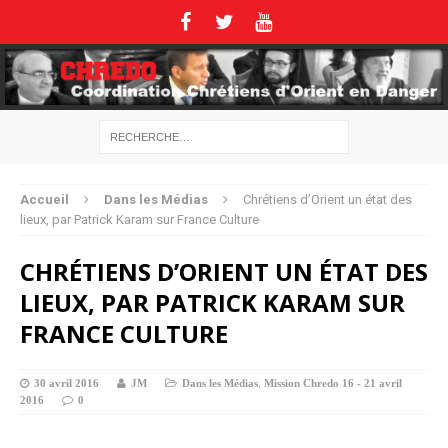
Accueil
Dans les Médias
Chrétiens d’Orient un état des
lieux, par Patrick Karam sur France Culture
CHRÉTIENS D’ORIENT UN ÉTAT DES
LIEUX, PAR PATRICK KARAM SUR
FRANCE CULTURE
30 avril 2016
JM
Dans les Médias
,
Mission Chredo 16 - 21 avril
2016
0