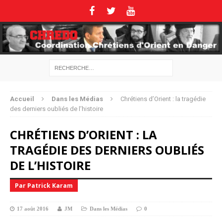
Accueil
Dans les Médias
Chrétiens d’Orient : la tragédie
des derniers oubliés de l’histoire
CHRÉTIENS D’ORIENT : LA
TRAGÉDIE DES DERNIERS OUBLIÉS
DE L’HISTOIRE
Par Patrick Karam
17 août 2016
JM
Dans les Médias
0