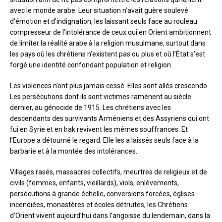
avec le monde arabe. Leur situation n’avait guère soulevé
d’émotion et d’indignation, les laissant seuls face au rouleau
compresseur de l’intolérance de ceux qui en Orient ambitionnent
de limiter la réalité arabe à la religion musulmane, surtout dans
les pays où les chrétiens n’existent pas ou plus et où l’État s’est
forgé une identité confondant population et religion.
Les violences n’ont plus jamais cessé. Elles sont allés crescendo.
Les persécutions dont ils sont victimes ramènent au siècle
dernier, au génocide de 1915. Les chrétiens avec les
descendants des survivants Arméniens et des Assyriens qui ont
fui en Syrie et en Irak revivent les mêmes souffrances. Et
l’Europe a détourné le regard. Elle les a laissés seuls face à la
barbarie et à la montée des intolérances.
Villages rasés, massacres collectifs, meurtres de religieux et de
civils (femmes, enfants, vieillards), viols, enlèvements,
persécutions à grande échelle, conversions forcées, églises
incendiées, monastères et écoles détruites, les Chrétiens
d’Orient vivent aujourd’hui dans l’angoisse du lendemain, dans la