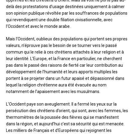
opprimés et les chrétiens d’Orient. Mais sa voix ne porte pas au-
delà des protestations d’usage destinées uniquement à calmer
son opinion publique révoltée par les souffrances de populations
qui revendiquent une double filiation civisationnelle, avec
l’Occident et avec le monde arabe.
Mais l’Occident, oublieux des populations qui portent ses propres
valeurs, n’éprouve pas le besoin de se tourner vers le passé
commun qui le relie à ces chrétiens attachés à leur religion et à
leur identité. L’Europe, et la France en particulier, ne cherchent
pas dans le passé des raisons de fierté car leur contribution au
développement de l’humanité et leurs apports multiples les
portent à se projeter dans un futur apaisé et dépassionné dans
lequel la religion chrétienne aura été évacuée au nom
notamment de l’apaisement avec les musulmans.
L’Occident paye son aveuglement. Il a fermé les yeux sur la
persécution des chrétiens d’orient, qui sont, avec les femmes, les
thermomètres de la poussée des fièvres qui se manifestent
dans la région, et aujourd’hui c’est sa sécurité qui est menacée.
Les milliers de Français et d’Européens qui rejoignent les