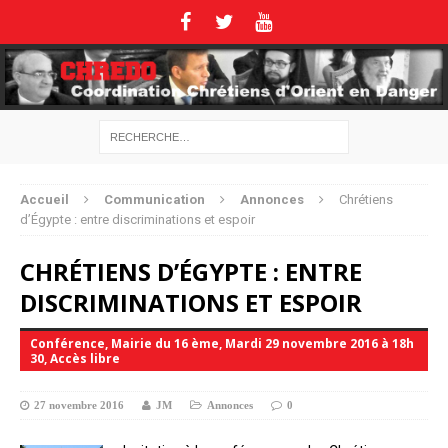
Accueil
Communication
Annonces
Chrétiens
d’Égypte : entre discriminations et espoir
CHRÉTIENS D’ÉGYPTE : ENTRE
DISCRIMINATIONS ET ESPOIR
Conférence, Mairie du 16 ème, Mardi 29 novembre 2016 à 18h
30, Accès libre
27 novembre 2016
JM
Annonces
0