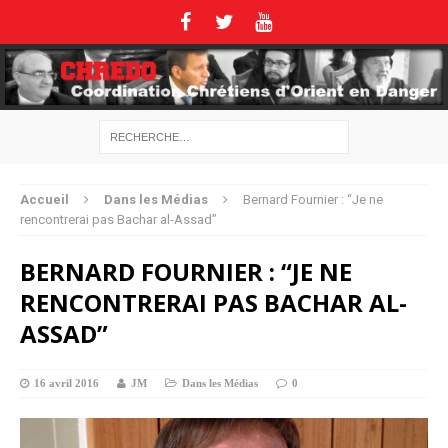
Accueil
Dans les Médias
Bernard Fournier : “Je ne
rencontrerai pas Bachar al-Assad”
BERNARD FOURNIER : “JE NE
RENCONTRERAI PAS BACHAR AL-
ASSAD”
16 avril 2016
JM
Dans les Médias
0