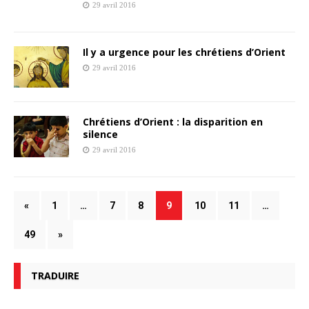
29 avril 2016
Il y a urgence pour les chrétiens d’Orient
29 avril 2016
Chrétiens d’Orient : la disparition en
silence
29 avril 2016
«
1
…
7
8
9
10
11
…
49
»
TRADUIRE