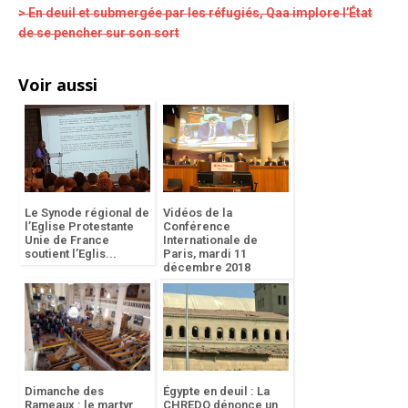
> En deuil et submergée par les réfugiés, Qaa implore l’État
de se pencher sur son sort
Voir aussi
Le Synode régional de
Vidéos de la
l’Eglise Protestante
Conférence
Unie de France
Internationale de
soutient l’Eglis...
Paris, mardi 11
décembre 2018
Dimanche des
Égypte en deuil : La
Rameaux : le martyr
CHREDO dénonce un