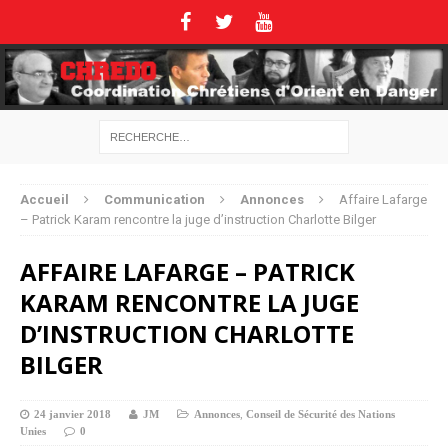
Accueil
Communication
Annonces
Affaire Lafarge
– Patrick Karam rencontre la juge d’instruction Charlotte Bilger
AFFAIRE LAFARGE – PATRICK
KARAM RENCONTRE LA JUGE
D’INSTRUCTION CHARLOTTE
BILGER
24 janvier 2018
JM
Annonces
,
Conseil de Sécurité des Nations
Unies
0