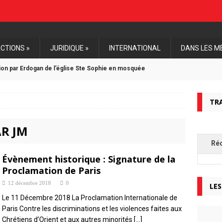
CTIONS »
JURIDIQUE »
INTERNATIONAL
DANS LES M
tion par Erdogan de l’église Ste Sophie en mosquée
estante Unie de France soutient l’Eglise d’Algérie
TR
une première mise en examen d’un djihadiste pour génocides
AR JM
Ré
onale de Paris, mardi 11 décembre 2018
Évènement historique : Signature de la
Proclamation de Paris
12 décembre 2018
0
LES
Le 11 Décembre 2018 La Proclamation Internationale de
Paris Contre les discriminations et les violences faites aux
Chrétiens d’Orient et aux autres minorités
[…]