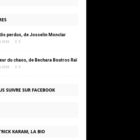
RES
dis perdus, de Josselin Monclar
i 2016
0
œur du chaos, de Bechara Boutros Raï
i 2016
0
US SUIVRE SUR FACEBOOK
RICK KARAM, LA BIO